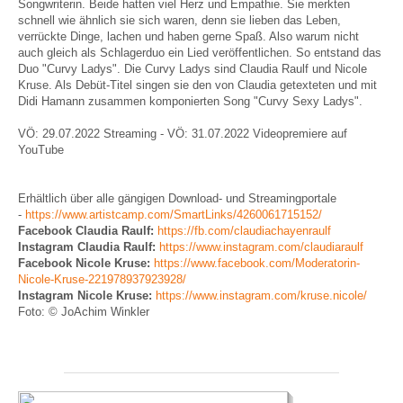
Songwriterin. Beide hatten viel Herz und Empathie. Sie merkten
schnell wie ähnlich sie sich waren, denn sie lieben das Leben,
verrückte Dinge, lachen und haben gerne Spaß. Also warum nicht
auch gleich als Schlagerduo ein Lied veröffentlichen. So entstand das
Duo "Curvy Ladys". Die Curvy Ladys sind Claudia Raulf und Nicole
Kruse. Als Debüt-Titel singen sie den von Claudia getexteten und mit
Didi Hamann zusammen komponierten Song "Curvy Sexy Ladys".
VÖ: 29.07.2022 Streaming - VÖ: 31.07.2022 Videopremiere auf
YouTube
Erhältlich über alle gängigen Download- und Streamingportale
-
https://www.artistcamp.com/SmartLinks/4260061715152/
Facebook
Claudia Raulf:
https://fb.com/claudiachayenraulf
Instagram Claudia Raulf:
https://www.instagram.com/claudiaraulf
Facebook Nicole Kruse:
https://www.facebook.com/Moderatorin-
Nicole-Kruse-221978937923928/
Instagram Nicole Kruse:
https://www.instagram.com/kruse.nicole/
Foto: © JoAchim Winkler