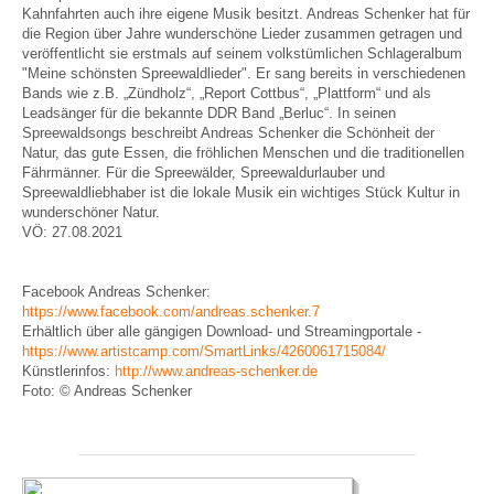
Kahnfahrten auch ihre eigene Musik besitzt. Andreas Schenker hat für
die Region über Jahre wunderschöne Lieder zusammen getragen und
veröffentlicht sie erstmals auf seinem volkstümlichen Schlageralbum
"Meine schönsten Spreewaldlieder". Er sang bereits in verschiedenen
Bands wie z.B. „Zündholz“, „Report Cottbus“, „Plattform“ und als
Leadsänger für die bekannte DDR Band „Berluc“. In seinen
Spreewaldsongs beschreibt Andreas Schenker die Schönheit der
Natur, das gute Essen, die fröhlichen Menschen und die traditionellen
Fährmänner. Für die Spreewälder, Spreewaldurlauber und
Spreewaldliebhaber ist die lokale Musik ein wichtiges Stück Kultur in
wunderschöner Natur.
VÖ: 27.08.2021
Facebook Andreas Schenker:
https://www.facebook.com/andreas.schenker.7
Erhältlich über alle gängigen Download- und Streamingportale -
https://www.artistcamp.com/SmartLinks/4260061715084/
Künstlerinfos:
http://www.andreas-schenker.de
Foto: © Andreas Schenker