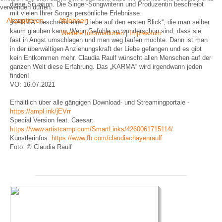
diese Situation. Die Singer-Songwriterin und Produzentin beschreibt
verwenden dürfen.
mit vielen Ihrer Songs persönliche Erlebnisse.
Akzeptieren
Ablehnen
„KARMA“ beschreibt eine „Liebe auf den ersten Blick“, die man selber
kaum glauben kann. Wenn Gefühle so wunderschön sind, dass sie
Weitere Informationen
|
Impressum
fast in Angst umschlagen und man weg laufen möchte. Dann ist man
in der überwältigen Anziehungskraft der Liebe gefangen und es gibt
kein Entkommen mehr. Claudia Raulf wünscht allen Menschen auf der
ganzen Welt diese Erfahrung. Das „KARMA“ wird irgendwann jeden
finden!
VÖ: 16.07.2021
Erhältlich über alle gängigen Download- und Streamingportale -
https://ampl.ink/jEVrr
Special Version feat. Caesar:
https://www.artistcamp.com/SmartLinks/4260061715114/
Künstlerinfos:
https://www.fb.com/claudiachayenraulf
Foto: © Claudia Raulf