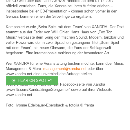
Die CD wird über das Label ARRAS Records ab dem 01.12.2017
offiziell vertrieben. Fans, die Xandra bei ihren Auftritte erleben –
insbesondere bei er CD-Präsentation - können schon vorher in den
Genuss kommen einen der Silberlinge zu ergattern.
Komponiert wurde „Beim Spiel mit dem Feuer“ von XANDRA. Der Text
stammt aus der Feder von Willi Ohler. Hans Haas von „Fox Ton
Music“ verpasste dem Song den frischen Sound. Modern, tanzbar und
voller Power wird der in zwei Sprachen gesungene Titel „Beim Spiel
mit dem Feuer“, als neuer Ohrwurm, die Fans der Schlagerwelt
begeistern. Eine internationale Verbindung der besonderen Art.
Wer XANDRA für eine Veranstaltung buchen möchte, kann über Music
Management & More:
management@xandra.net
oder über
www.xandra.net eine unverbindliche Anfrage stellen.
HEAR ON SPOTIFY
Weitere Infos finden Sie auf der Facebookseite von Xandra
„www.fb.com/XandraSingerSongwriter“ sowie auf ihrer Webseite
www.xandra.net.
Foto: Ivonne Edelbauer-Ebersbach & fotolia © frenta