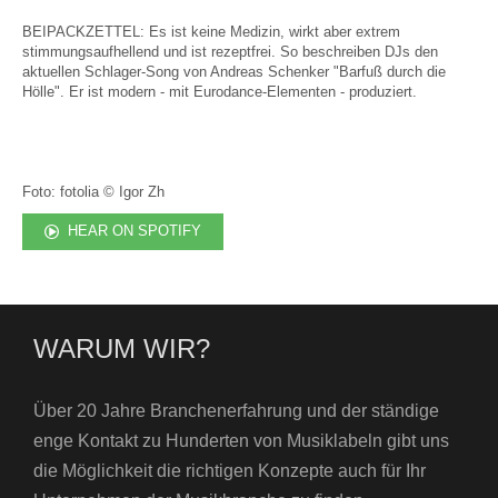
BEIPACKZETTEL: Es ist keine Medizin, wirkt aber extrem
stimmungsaufhellend und ist rezeptfrei. So beschreiben DJs den
aktuellen Schlager-Song von Andreas Schenker "Barfuß durch die
Hölle". Er ist modern - mit Eurodance-Elementen - produziert.
Foto: fotolia © Igor Zh
HEAR ON SPOTIFY
WARUM WIR?
Über 20 Jahre Branchenerfahrung und der ständige
enge Kontakt zu Hunderten von Musiklabeln gibt uns
die Möglichkeit die richtigen Konzepte auch für Ihr