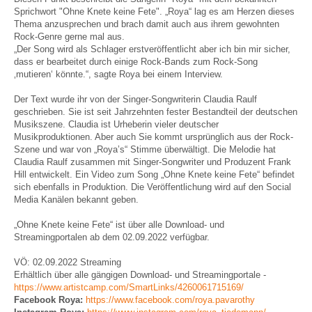
Sprichwort "Ohne Knete keine Fete". „Roya“ lag es am Herzen dieses
Thema anzusprechen und brach damit auch aus ihrem gewohnten
Rock-Genre gerne mal aus.
„Der Song wird als Schlager erstveröffentlicht aber ich bin mir sicher,
dass er bearbeitet durch einige Rock-Bands zum Rock-Song
‚mutieren‘ könnte.“, sagte Roya bei einem Interview.
Der Text wurde ihr von der Singer-Songwriterin Claudia Raulf
geschrieben. Sie ist seit Jahrzehnten fester Bestandteil der deutschen
Musikszene. Claudia ist Urheberin vieler deutscher
Musikproduktionen. Aber auch Sie kommt ursprünglich aus der Rock-
Szene und war von „Roya’s“ Stimme überwältigt. Die Melodie hat
Claudia Raulf zusammen mit Singer-Songwriter und Produzent Frank
Hill entwickelt. Ein Video zum Song „Ohne Knete keine Fete“ befindet
sich ebenfalls in Produktion. Die Veröffentlichung wird auf den Social
Media Kanälen bekannt geben.
„Ohne Knete keine Fete“ ist über alle Download- und
Streamingportalen ab dem 02.09.2022 verfügbar.
VÖ: 02.09.2022 Streaming
Erhältlich über alle gängigen Download- und Streamingportale -
https://www.artistcamp.com/SmartLinks/4260061715169/
Facebook
Roya
:
https://www.facebook.com/roya.pavarothy