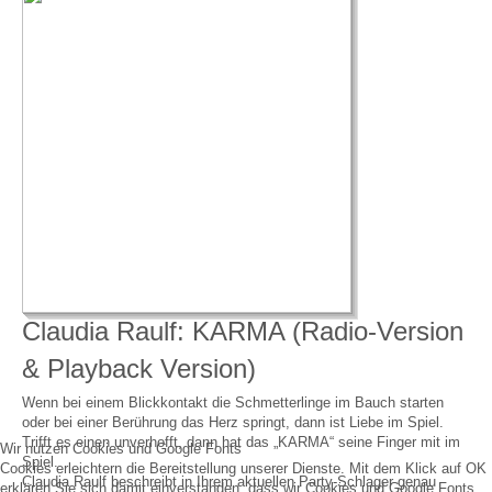
Claudia Raulf: KARMA (Radio-Version
& Playback Version)
Wenn bei einem Blickkontakt die Schmetterlinge im Bauch starten
oder bei einer Berührung das Herz springt, dann ist Liebe im Spiel.
Trifft es einen unverhofft, dann hat das „KARMA“ seine Finger mit im
Wir nutzen Cookies und Google Fonts
Spiel.
Cookies erleichtern die Bereitstellung unserer Dienste. Mit dem Klick auf OK
Claudia Raulf beschreibt in Ihrem aktuellen Party-Schlager genau
erklären Sie sich damit einverstanden, dass wir Cookies und Google Fonts